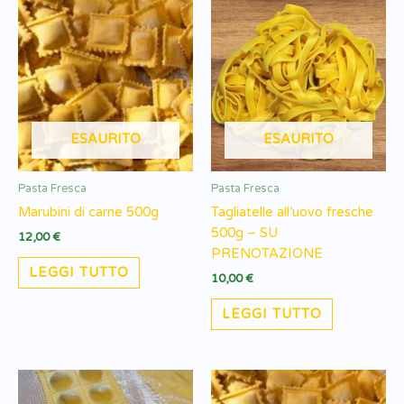
ESAURITO
ESAURITO
Pasta Fresca
Pasta Fresca
Marubini di carne 500g
Tagliatelle all’uovo fresche
500g – SU
12,00
€
PRENOTAZIONE
LEGGI TUTTO
10,00
€
LEGGI TUTTO