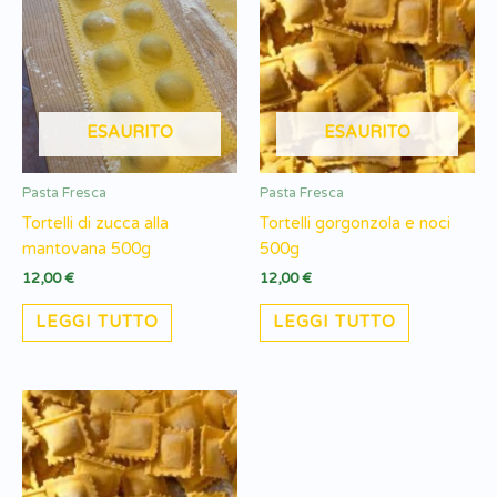
ESAURITO
ESAURITO
Pasta Fresca
Pasta Fresca
Tortelli di zucca alla
Tortelli gorgonzola e noci
mantovana 500g
500g
12,00
€
12,00
€
LEGGI TUTTO
LEGGI TUTTO