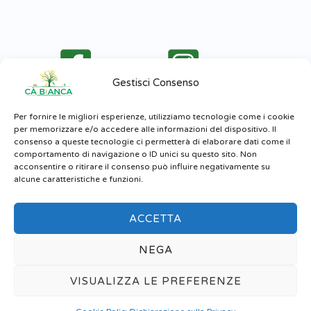
Facebook
Instagram
Gestisci Consenso
Per fornire le migliori esperienze, utilizziamo tecnologie come i cookie
per memorizzare e/o accedere alle informazioni del dispositivo. Il
consenso a queste tecnologie ci permetterà di elaborare dati come il
comportamento di navigazione o ID unici su questo sito. Non
acconsentire o ritirare il consenso può influire negativamente su
alcune caratteristiche e funzioni.
Home
Le Attività e i Servizi
Eventi
Negozio Online
Contatti
ACCETTA
NEGA
Benvenuti nel negozio di Ca` Bianca, al momento non
Copyright © 2026 Fattoria Ca Bianca | Powered by Fattoria Ca Bianca
effettuiamo spedizioni, effettua comodamente la tua
VISUALIZZA LE PREFERENZE
prenotazione online e potrai pagare al momento del ritiro in