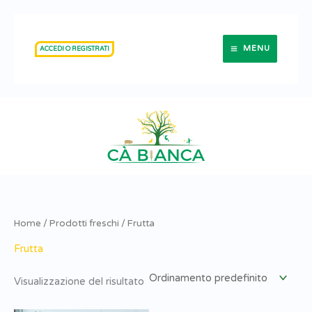
Vai
al
MENU
ACCEDI O REGISTRATI
contenuto
Home
/
Prodotti freschi
/ Frutta
Frutta
Visualizzazione del risultato