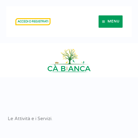
Vai
al
MENU
ACCEDI O REGISTRATI
contenuto
Le Attività e i Servizi.