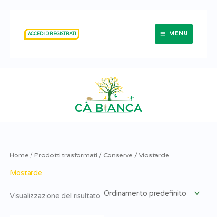
Vai
al
MENU
ACCEDI O REGISTRATI
contenuto
Home
/
Prodotti trasformati
/
Conserve
/ Mostarde
Mostarde
Visualizzazione del risultato