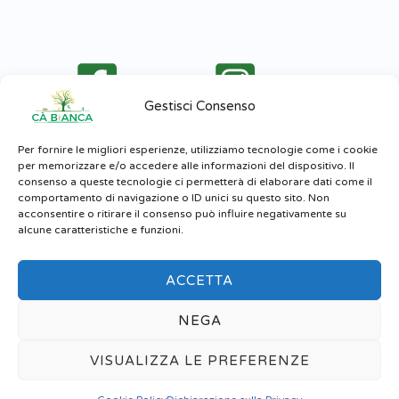
Facebook
Instagram
Gestisci Consenso
Per fornire le migliori esperienze, utilizziamo tecnologie come i cookie
per memorizzare e/o accedere alle informazioni del dispositivo. Il
consenso a queste tecnologie ci permetterà di elaborare dati come il
comportamento di navigazione o ID unici su questo sito. Non
acconsentire o ritirare il consenso può influire negativamente su
alcune caratteristiche e funzioni.
Home
Le Attività e i Servizi
Eventi
Negozio Online
Contatti
ACCETTA
NEGA
Benvenuti nel negozio di Ca` Bianca, al momento non
Copyright © 2026 Fattoria Ca Bianca | Powered by Fattoria Ca Bianca
effettuiamo spedizioni, effettua comodamente la tua
VISUALIZZA LE PREFERENZE
prenotazione online e potrai pagare al momento del ritiro in